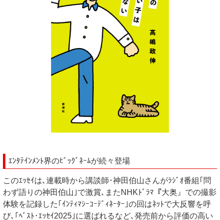
ｴﾝﾀﾃｲﾝﾒﾝﾄ界のﾋﾞｯｸﾞﾈｰﾑが続々登場
このｴｯｾｲは､連載時から講談師･神田伯山さんがﾗｼﾞｵ番組｢問
わず語りの神田伯山｣で激賞､またNHKﾄﾞﾗﾏ『大奥』での撮影
体験を記録した｢ｲﾝﾃｨﾏｼｰｺｰﾃﾞｨﾈｰﾀｰ｣の回はﾈｯﾄで大反響を呼
び､｢ﾍﾞｽﾄ･ｴｯｾｲ2025｣に選ばれるなど､発売前から評価の高い