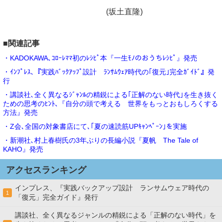
(坂土直隆)
■関連記事
・KADOKAWA､ｺﾛｰﾚﾏﾏ初のﾚｼﾋﾟ本『一生ﾓﾉのおうちﾚｼﾋﾟ』発売
・ｲﾝﾌﾟﾚｽ､『実践ﾊﾞｯｸｱｯﾌﾟ設計 ﾗﾝｻﾑｳｪｱ時代の｢復元｣完全ｶﾞｲﾄﾞ』発
行
・講談社､全く異なるｼﾞｬﾝﾙの精鋭による｢正解のない時代｣を生き抜く
ための思考のﾋﾝﾄ､『自分の頭で考える 世界をもっとおもしろくする
方法』発売
・Z会､全国の対象書店にて､｢夏の速読筋UPｷｬﾝﾍﾟｰﾝ｣を実施
・新潮社､村上春樹氏の3年ぶりの長編小説『夏帆 The Tale of
KAHO』発売
アクセスランキング
インプレス、『実践バックアップ設計 ランサムウェア時代の
1
「復元」完全ガイド』発行
講談社、全く異なるジャンルの精鋭による「正解のない時代」を