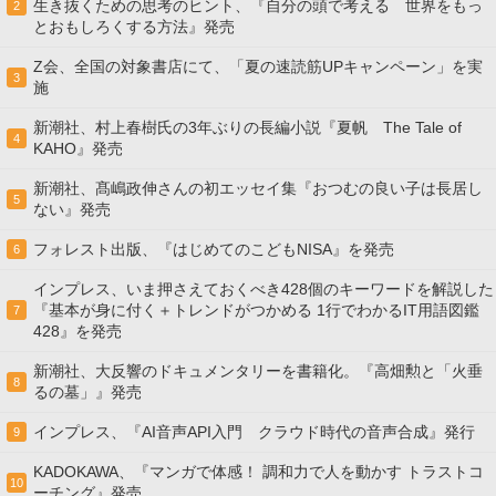
生き抜くための思考のヒント、『自分の頭で考える 世界をもっ
2
とおもしろくする方法』発売
Z会、全国の対象書店にて、「夏の速読筋UPキャンペーン」を実
3
施
新潮社、村上春樹氏の3年ぶりの長編小説『夏帆 The Tale of
4
KAHO』発売
新潮社、髙嶋政伸さんの初エッセイ集『おつむの良い子は長居し
5
ない』発売
フォレスト出版、『はじめてのこどもNISA』を発売
6
インプレス、いま押さえておくべき428個のキーワードを解説した
『基本が身に付く＋トレンドがつかめる 1行でわかるIT用語図鑑
7
428』を発売
新潮社、大反響のドキュメンタリーを書籍化。『高畑勲と「火垂
8
るの墓」』発売
インプレス、『AI音声API入門 クラウド時代の音声合成』発行
9
KADOKAWA、『マンガで体感！ 調和力で人を動かす トラストコ
10
ーチング』発売