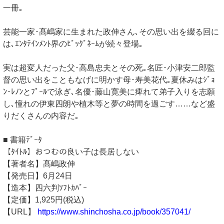
一冊｡
芸能一家･髙嶋家に生まれた政伸さん､その思い出を綴る回に
は､ｴﾝﾀﾃｲﾝﾒﾝﾄ界のﾋﾞｯｸﾞﾈｰﾑが続々登場｡
実は超変人だった父･高島忠夫とその死｡名匠･小津安二郎監
督の思い出をこともなげに明かす母･寿美花代｡夏休みはｼﾞｮ
ﾝ･ﾚﾉﾝとﾌﾟｰﾙで泳ぎ､名優･藤山寛美に痺れて弟子入りを志願
し､憧れの伊東四朗や植木等と夢の時間を過ごす……など盛
りだくさんの内容だ｡
■ 書籍ﾃﾞｰﾀ
【ﾀｲﾄﾙ】おつむの良い子は長居しない
【著者名】髙嶋政伸
【発売日】6月24日
【造本】四六判ｿﾌﾄｶﾊﾞｰ
【定価】1,925円(税込)
【URL】
https://www.shinchosha.co.jp/book/357041/