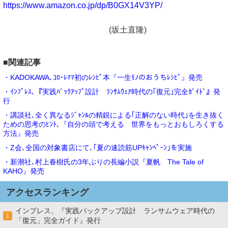
https://www.amazon.co.jp/dp/B0GX14V3YP/
(坂土直隆)
■関連記事
・KADOKAWA､ｺﾛｰﾚﾏﾏ初のﾚｼﾋﾟ本『一生ﾓﾉのおうちﾚｼﾋﾟ』発売
・ｲﾝﾌﾟﾚｽ､『実践ﾊﾞｯｸｱｯﾌﾟ設計 ﾗﾝｻﾑｳｪｱ時代の｢復元｣完全ｶﾞｲﾄﾞ』発
行
・講談社､全く異なるｼﾞｬﾝﾙの精鋭による｢正解のない時代｣を生き抜く
ための思考のﾋﾝﾄ､『自分の頭で考える 世界をもっとおもしろくする
方法』発売
・Z会､全国の対象書店にて､｢夏の速読筋UPｷｬﾝﾍﾟｰﾝ｣を実施
・新潮社､村上春樹氏の3年ぶりの長編小説『夏帆 The Tale of
KAHO』発売
アクセスランキング
インプレス、『実践バックアップ設計 ランサムウェア時代の
1
「復元」完全ガイド』発行