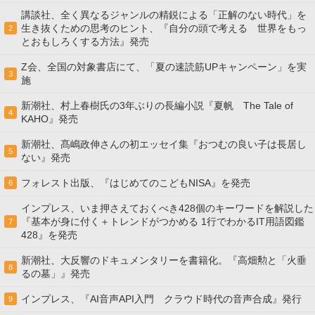
講談社、全く異なるジャンルの精鋭による「正解のない時代」を
生き抜くための思考のヒント、『自分の頭で考える 世界をもっ
2
とおもしろくする方法』発売
Z会、全国の対象書店にて、「夏の速読筋UPキャンペーン」を実
3
施
新潮社、村上春樹氏の3年ぶりの長編小説『夏帆 The Tale of
4
KAHO』発売
新潮社、髙嶋政伸さんの初エッセイ集『おつむの良い子は長居し
5
ない』発売
フォレスト出版、『はじめてのこどもNISA』を発売
6
インプレス、いま押さえておくべき428個のキーワードを解説した
『基本が身に付く＋トレンドがつかめる 1行でわかるIT用語図鑑
7
428』を発売
新潮社、大反響のドキュメンタリーを書籍化。『高畑勲と「火垂
8
るの墓」』発売
インプレス、『AI音声API入門 クラウド時代の音声合成』発行
9