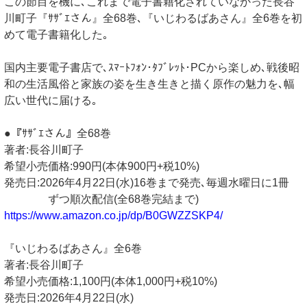
この節目を機に､これまで電子書籍化されていなかった長谷
川町子『ｻｻﾞｴさん』全68巻､『いじわるばあさん』全6巻を初
めて電子書籍化した｡
国内主要電子書店で､ｽﾏｰﾄﾌｫﾝ･ﾀﾌﾞﾚｯﾄ･PCから楽しめ､戦後昭
和の生活風俗と家族の姿を生き生きと描く原作の魅力を､幅
広い世代に届ける｡
●『ｻｻﾞｴさん』全68巻
著者:長谷川町子
希望小売価格:990円(本体900円+税10%)
発売日:2026年4月22日(水)16巻まで発売､毎週水曜日に1冊
ずつ順次配信(全68巻完結まで)
https://www.amazon.co.jp/dp/B0GWZZSKP4/
『いじわるばあさん』全6巻
著者:長谷川町子
希望小売価格:1,100円(本体1,000円+税10%)
発売日:2026年4月22日(水)