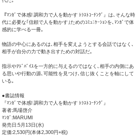
代だ｡
『ﾏﾝｶﾞで体感! 調和力で人を動かす ﾄﾗｽﾄｺｰﾁﾝｸﾞ』は､そんな時
代に必要な｢信頼で人を動かす｣ためのｺﾐｭﾆｹｰｼｮﾝを､ﾏﾝｶﾞで体
感的に学べる一冊｡
物語の中心にあるのは､相手を変えようとする会話ではなく､
相手が自分の力で動き出すための対話だ｡
指示やｱﾄﾞﾊﾞｲｽを一方的に与えるのではなく､相手の内側にあ
る思いや行動の源､可能性を見つけ､信じ抜くことを軸にして
いる｡
●書誌情報
『ﾏﾝｶﾞで体感! 調和力で人を動かす ﾄﾗｽﾄｺｰﾁﾝｸﾞ』
著者:馬場啓介
ﾏﾝｶﾞ:MARUMI
発売日:5月13日(水)
定価:2,530円(本体2,300円+税)