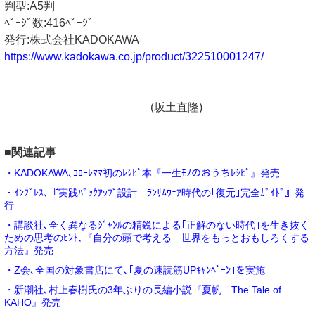
判型:A5判
ﾍﾟｰｼﾞ数:416ﾍﾟｰｼﾞ
発行:株式会社KADOKAWA
https://www.kadokawa.co.jp/product/322510001247/
(坂土直隆)
■関連記事
・KADOKAWA､ｺﾛｰﾚﾏﾏ初のﾚｼﾋﾟ本『一生ﾓﾉのおうちﾚｼﾋﾟ』発売
・ｲﾝﾌﾟﾚｽ､『実践ﾊﾞｯｸｱｯﾌﾟ設計 ﾗﾝｻﾑｳｪｱ時代の｢復元｣完全ｶﾞｲﾄﾞ』発
行
・講談社､全く異なるｼﾞｬﾝﾙの精鋭による｢正解のない時代｣を生き抜く
ための思考のﾋﾝﾄ､『自分の頭で考える 世界をもっとおもしろくする
方法』発売
・Z会､全国の対象書店にて､｢夏の速読筋UPｷｬﾝﾍﾟｰﾝ｣を実施
・新潮社､村上春樹氏の3年ぶりの長編小説『夏帆 The Tale of
KAHO』発売