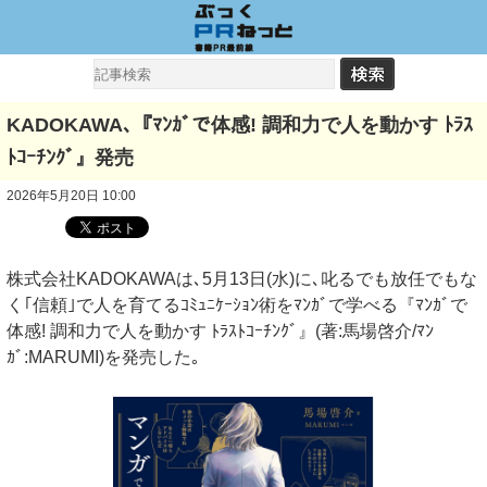
KADOKAWA､『ﾏﾝｶﾞで体感! 調和力で人を動かす ﾄﾗｽ
ﾄｺｰﾁﾝｸﾞ』発売
2026年5月20日 10:00
株式会社KADOKAWAは､5月13日(水)に､叱るでも放任でもな
く｢信頼｣で人を育てるｺﾐｭﾆｹｰｼｮﾝ術をﾏﾝｶﾞで学べる『ﾏﾝｶﾞで
体感! 調和力で人を動かす ﾄﾗｽﾄｺｰﾁﾝｸﾞ』(著:馬場啓介/ﾏﾝ
ｶﾞ:MARUMI)を発売した｡