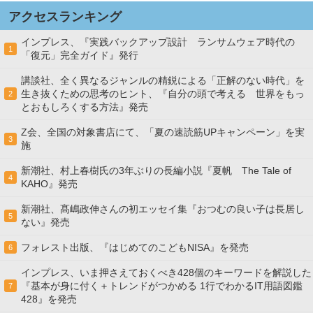
アクセスランキング
インプレス、『実践バックアップ設計 ランサムウェア時代の
1
「復元」完全ガイド』発行
講談社、全く異なるジャンルの精鋭による「正解のない時代」を
生き抜くための思考のヒント、『自分の頭で考える 世界をもっ
2
とおもしろくする方法』発売
Z会、全国の対象書店にて、「夏の速読筋UPキャンペーン」を実
3
施
新潮社、村上春樹氏の3年ぶりの長編小説『夏帆 The Tale of
4
KAHO』発売
新潮社、髙嶋政伸さんの初エッセイ集『おつむの良い子は長居し
5
ない』発売
フォレスト出版、『はじめてのこどもNISA』を発売
6
インプレス、いま押さえておくべき428個のキーワードを解説した
『基本が身に付く＋トレンドがつかめる 1行でわかるIT用語図鑑
7
428』を発売