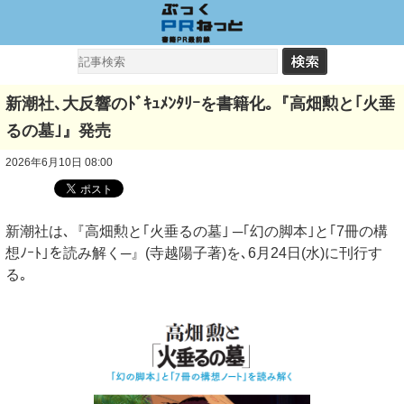
新潮社､大反響のﾄﾞｷｭﾒﾝﾀﾘｰを書籍化｡『高畑勲と｢火垂
るの墓｣』発売
2026年6月10日 08:00
新潮社は､『高畑勲と｢火垂るの墓｣ ─｢幻の脚本｣と｢7冊の構
想ﾉｰﾄ｣を読み解く─』(寺越陽子著)を､6月24日(水)に刊行す
る｡