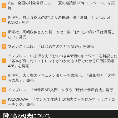
Z会、全国の対象書店にて、「夏の速読筋UPキャンペーン」を実
3
施
新潮社、村上春樹氏の3年ぶりの長編小説『夏帆 The Tale of
4
KAHO』発売
新潮社、髙嶋政伸さんの初エッセイ集『おつむの良い子は長居し
5
ない』発売
フォレスト出版、『はじめてのこどもNISA』を発売
6
インプレス、いま押さえておくべき428個のキーワードを解説した
『基本が身に付く＋トレンドがつかめる 1行でわかるIT用語図鑑
7
428』を発売
新潮社、大反響のドキュメンタリーを書籍化。『高畑勲と「火垂
8
るの墓」』発売
インプレス、『AI音声API入門 クラウド時代の音声合成』発行
9
KADOKAWA、『マンガで体感！ 調和力で人を動かす トラストコ
10
ーチング』発売
問い合わせ先について