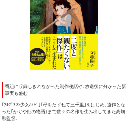
番組に収録しきれなかった制作秘話や､放送後に分かった新
事実も盛む
｢ｱﾙﾌﾟｽの少女ﾊｲｼﾞ｣｢母をたずねて三千里｣をはじめ､遺作とな
った｢かぐや姫の物語｣まで数々の名作を生み出してきた高畑
勲監督｡