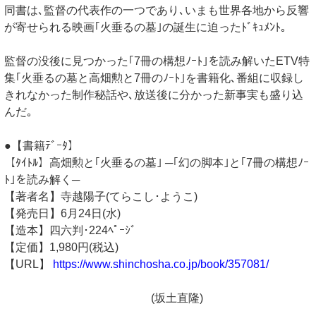
同書は､監督の代表作の一つであり､いまも世界各地から反響
が寄せられる映画｢火垂るの墓｣の誕生に迫ったﾄﾞｷｭﾒﾝﾄ｡
監督の没後に見つかった｢7冊の構想ﾉｰﾄ｣を読み解いたETV特
集｢火垂るの墓と高畑勲と7冊のﾉｰﾄ｣を書籍化､番組に収録し
きれなかった制作秘話や､放送後に分かった新事実も盛り込
んだ｡
●【書籍ﾃﾞｰﾀ】
【ﾀｲﾄﾙ】高畑勲と｢火垂るの墓｣ ─｢幻の脚本｣と｢7冊の構想ﾉｰ
ﾄ｣を読み解く─
【著者名】寺越陽子(てらこし･ようこ)
【発売日】6月24日(水)
【造本】四六判･224ﾍﾟｰｼﾞ
【定価】1,980円(税込)
【URL】
https://www.shinchosha.co.jp/book/357081/
(坂土直隆)