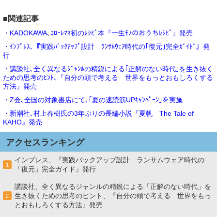
■関連記事
・KADOKAWA､ｺﾛｰﾚﾏﾏ初のﾚｼﾋﾟ本『一生ﾓﾉのおうちﾚｼﾋﾟ』発売
・ｲﾝﾌﾟﾚｽ､『実践ﾊﾞｯｸｱｯﾌﾟ設計 ﾗﾝｻﾑｳｪｱ時代の｢復元｣完全ｶﾞｲﾄﾞ』発
行
・講談社､全く異なるｼﾞｬﾝﾙの精鋭による｢正解のない時代｣を生き抜く
ための思考のﾋﾝﾄ､『自分の頭で考える 世界をもっとおもしろくする
方法』発売
・Z会､全国の対象書店にて､｢夏の速読筋UPｷｬﾝﾍﾟｰﾝ｣を実施
・新潮社､村上春樹氏の3年ぶりの長編小説『夏帆 The Tale of
KAHO』発売
アクセスランキング
インプレス、『実践バックアップ設計 ランサムウェア時代の
1
「復元」完全ガイド』発行
講談社、全く異なるジャンルの精鋭による「正解のない時代」を
生き抜くための思考のヒント、『自分の頭で考える 世界をもっ
2
とおもしろくする方法』発売