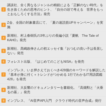
講談社、全く異なるジャンルの精鋭による「正解のない時代」を
生き抜くための思考のヒント、『自分の頭で考える 世界をもっ
2
とおもしろくする方法』発売
Z会、全国の対象書店にて、「夏の速読筋UPキャンペーン」を実
3
施
新潮社、村上春樹氏の3年ぶりの長編小説『夏帆 The Tale of
4
KAHO』発売
新潮社、髙嶋政伸さんの初エッセイ集『おつむの良い子は長居し
5
ない』発売
フォレスト出版、『はじめてのこどもNISA』を発売
6
インプレス、いま押さえておくべき428個のキーワードを解説した
『基本が身に付く＋トレンドがつかめる 1行でわかるIT用語図鑑
7
428』を発売
新潮社、大反響のドキュメンタリーを書籍化。『高畑勲と「火垂
8
るの墓」』発売
インプレス、『AI音声API入門 クラウド時代の音声合成』発行
9