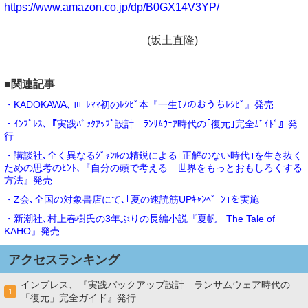
https://www.amazon.co.jp/dp/B0GX14V3YP/
(坂土直隆)
■関連記事
・KADOKAWA､ｺﾛｰﾚﾏﾏ初のﾚｼﾋﾟ本『一生ﾓﾉのおうちﾚｼﾋﾟ』発売
・ｲﾝﾌﾟﾚｽ､『実践ﾊﾞｯｸｱｯﾌﾟ設計 ﾗﾝｻﾑｳｪｱ時代の｢復元｣完全ｶﾞｲﾄﾞ』発
行
・講談社､全く異なるｼﾞｬﾝﾙの精鋭による｢正解のない時代｣を生き抜く
ための思考のﾋﾝﾄ､『自分の頭で考える 世界をもっとおもしろくする
方法』発売
・Z会､全国の対象書店にて､｢夏の速読筋UPｷｬﾝﾍﾟｰﾝ｣を実施
・新潮社､村上春樹氏の3年ぶりの長編小説『夏帆 The Tale of
KAHO』発売
アクセスランキング
インプレス、『実践バックアップ設計 ランサムウェア時代の
1
「復元」完全ガイド』発行