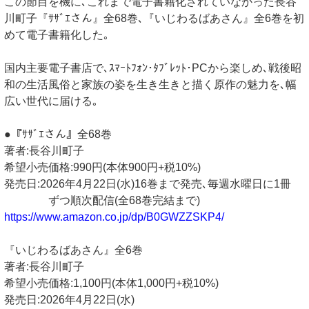
この節目を機に､これまで電子書籍化されていなかった長谷
川町子『ｻｻﾞｴさん』全68巻､『いじわるばあさん』全6巻を初
めて電子書籍化した｡
国内主要電子書店で､ｽﾏｰﾄﾌｫﾝ･ﾀﾌﾞﾚｯﾄ･PCから楽しめ､戦後昭
和の生活風俗と家族の姿を生き生きと描く原作の魅力を､幅
広い世代に届ける｡
●『ｻｻﾞｴさん』全68巻
著者:長谷川町子
希望小売価格:990円(本体900円+税10%)
発売日:2026年4月22日(水)16巻まで発売､毎週水曜日に1冊
ずつ順次配信(全68巻完結まで)
https://www.amazon.co.jp/dp/B0GWZZSKP4/
『いじわるばあさん』全6巻
著者:長谷川町子
希望小売価格:1,100円(本体1,000円+税10%)
発売日:2026年4月22日(水)